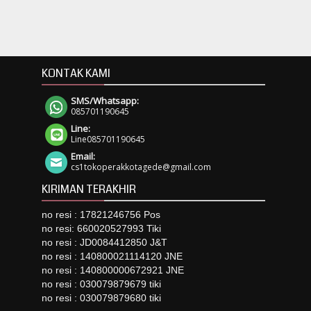
KONTAK KAMI
SMS/Whatsapp:
085701190645
Line:
Line085701190645
Email:
cs1tokoperakkotagede@gmail.com
KIRIMAN TERAKHIR
no resi : 17821246756 Pos
no resi: 660020527993 Tiki
no resi : JD0084412850 J&T
no resi : 140800021114120 JNE
no resi : 140800000672921 JNE
no resi : 030079879679 tiki
no resi : 030079879680 tiki