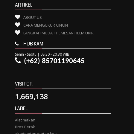
ARTIKEL
ABOUT US
CARA MENGUKUR CINCIN
LANGKAH MUDAH PEMESAN HELM UKIR
HUB KAMI
Senin - Sabtu | 08.30 - 20.30 WIB
(+62) 85701190645
VISITOR
1,669,138
LABEL
Alat makan
Bros Perak
akademi angkatan laut