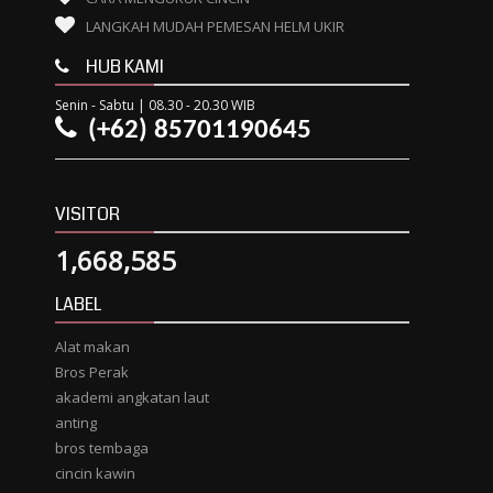
LANGKAH MUDAH PEMESAN HELM UKIR
HUB KAMI
Senin - Sabtu | 08.30 - 20.30 WIB
(+62) 85701190645
VISITOR
1,668,585
LABEL
Alat makan
Bros Perak
akademi angkatan laut
anting
bros tembaga
cincin kawin