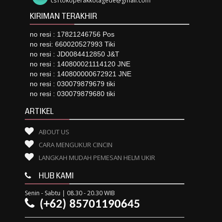
cs1tokoperakkotagede@gmail.com
KIRIMAN TERAKHIR
no resi : 17821246756 Pos
no resi: 660020527993 Tiki
no resi : JD0084412850 J&T
no resi : 140800021114120 JNE
no resi : 140800000672921 JNE
no resi : 030079879679 tiki
no resi : 030079879680 tiki
ARTIKEL
ABOUT US
CARA MENGUKUR CINCIN
LANGKAH MUDAH PEMESAN HELM UKIR
HUB KAMI
Senin - Sabtu | 08.30 - 20.30 WIB
(+62) 85701190645