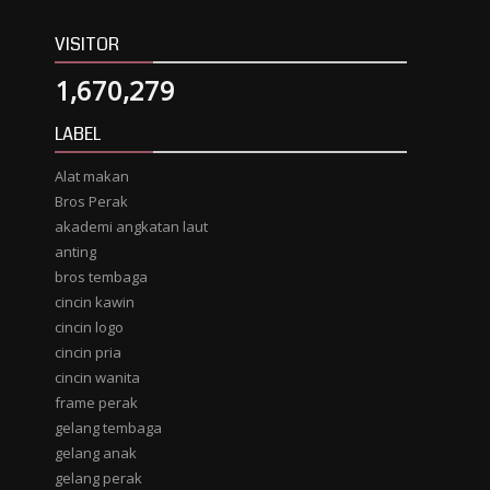
VISITOR
1,670,279
LABEL
Alat makan
Bros Perak
akademi angkatan laut
anting
bros tembaga
cincin kawin
cincin logo
cincin pria
cincin wanita
frame perak
gelang tembaga
gelang anak
gelang perak