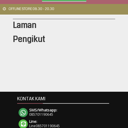
OFFLINE STORE 08.30 - 20.30
Laman
Pengikut
KONTAK KAMI
SMS/Whatsapp:
085701190645
Line:
Line085701190645