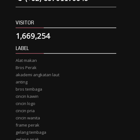
VISITOR
1,669,254
LABEL
Alat makan
Bros Perak
akademi angkatan laut
anting
bros tembaga
cincin kawin
cincin logo
cincin pria
cincin wanita
frame perak
gelang tembaga
gelang anak