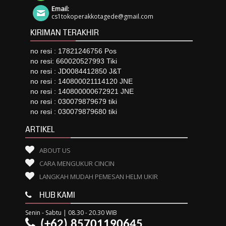
Email:
cs1tokoperakkotagede@gmail.com
KIRIMAN TERAKHIR
no resi : 17821246756 Pos
no resi: 660020527993 Tiki
no resi : JD0084412850 J&T
no resi : 140800021114120 JNE
no resi : 140800000672921 JNE
no resi : 030079879679 tiki
no resi : 030079879680 tiki
ARTIKEL
ABOUT US
CARA MENGUKUR CINCIN
LANGKAH MUDAH PEMESAN HELM UKIR
HUB KAMI
Senin - Sabtu | 08.30 - 20.30 WIB
(+62) 85701190645