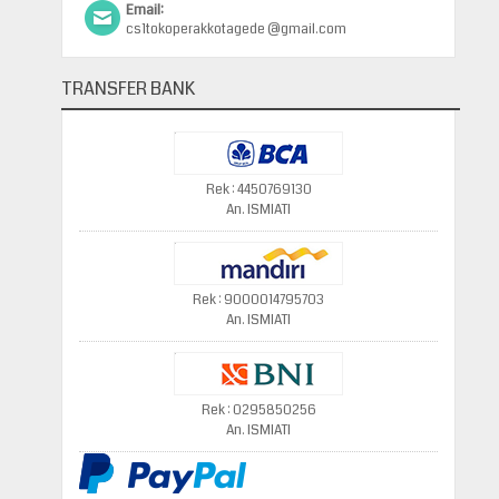
Email:
cs1tokoperakkotagede @gmail.com
TRANSFER BANK
Rek : 4450769130
An. ISMIATI
Rek : 9000014795703
An. ISMIATI
Rek : 0295850256
An. ISMIATI