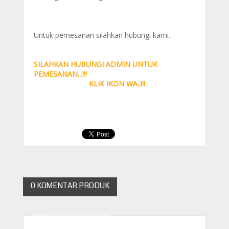
https://www.tokoperakkotagede.com/search/lab
el/bros%20tembaga
Untuk pemesanan silahkan hubungi kami.
SILAHKAN HUBUNGI ADMIN UNTUK
PEMESANAN...!!!
KLIK IKON WA..!!!
0 KOMENTAR PRODUK
KOMENTAR FACEBOOK