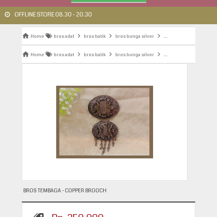
OFFLINE STORE 08.30 - 20.30
Home
bros adat
bros batik
bros bunga silver
bros bunga tembaga
Home
bros adat
bros batik
bros bunga silver
bros bunga tembaga
BROS TEMBAGA - COPPER BROOCH