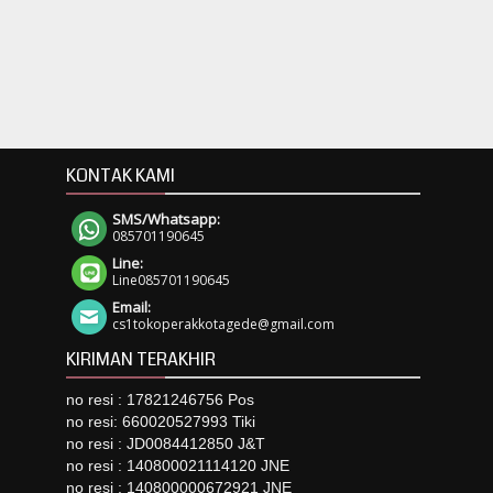
KONTAK KAMI
SMS/Whatsapp:
085701190645
Line:
Line085701190645
Email:
cs1tokoperakkotagede@gmail.com
KIRIMAN TERAKHIR
no resi : 17821246756 Pos
no resi: 660020527993 Tiki
no resi : JD0084412850 J&T
no resi : 140800021114120 JNE
no resi : 140800000672921 JNE