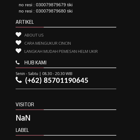
no resi : 030079879679 tiki
no resi : 030079879680 tiki
ARTIKEL
ABOUT US
CARA MENGUKUR CINCIN
LANGKAH MUDAH PEMESAN HELM UKIR
HUB KAMI
Senin - Sabtu | 08.30 - 20.30 WIB
(+62) 85701190645
VISITOR
NaN
LABEL