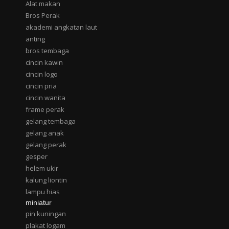
Alat makan
Bros Perak
akademi angkatan laut
anting
bros tembaga
cincin kawin
cincin logo
cincin pria
cincin wanita
frame perak
gelang tembaga
gelang anak
gelang perak
gesper
helem ukir
kalung liontin
lampu hias
miniatur
pin kuningan
plakat logam