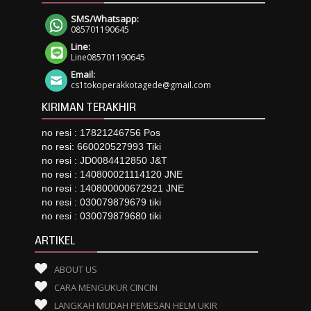
SMS/Whatsapp:
085701190645
Line:
Line085701190645
Email:
cs1tokoperakkotagede@gmail.com
KIRIMAN TERAKHIR
no resi : 17821246756 Pos
no resi: 660020527993 Tiki
no resi : JD0084412850 J&T
no resi : 140800021114120 JNE
no resi : 140800000672921 JNE
no resi : 030079879679 tiki
no resi : 030079879680 tiki
ARTIKEL
ABOUT US
CARA MENGUKUR CINCIN
LANGKAH MUDAH PEMESAN HELM UKIR