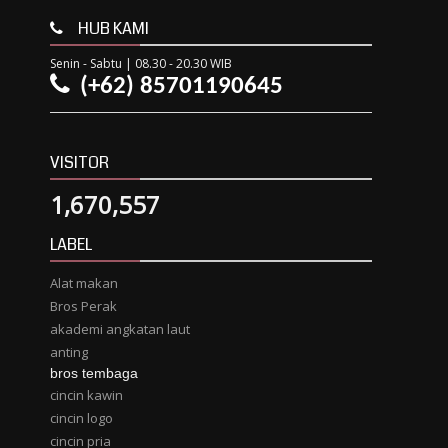
HUB KAMI
Senin - Sabtu | 08.30 - 20.30 WIB
(+62) 85701190645
VISITOR
1,670,557
LABEL
Alat makan
Bros Perak
akademi angkatan laut
anting
bros tembaga
cincin kawin
cincin logo
cincin pria