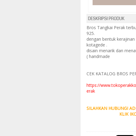
DESKRIPSI PRODUK
Bros Tangkai Perak terbua
925.
dengan bentuk kerajinan 
kotagede .
disain menarik dan mena
( handmade
CEK KATALOG BROS PER
https://www.tokoperakk
erak
SILAHKAN HUBUNGI ADM
KLIK IKON WA