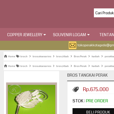
COPPER JEWELLERY
SOUVENIR LOGAM
TENTAN
tokoperakkotagede@gm
Home
broch
bros aksesories
bros jilbab
Bros Perak
hadiah
perakh
Home
broch
bros aksesories
bros jilbab
Bros Perak
hadiah
perakh
BROS TANGKAI PERAK
Rp.675.000
STOK :
PRE ORDER
BELI PRODUK