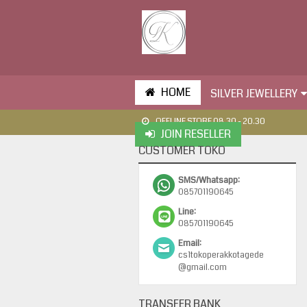
HOME
SILVER JEWELLERY
OFFLINE STORE 08.30 - 20.30
JOIN RESELLER
CUSTOMER TOKO
SMS/Whatsapp:
085701190645
Line:
085701190645
Email:
cs1tokoperakkotagede
@gmail.com
TRANSFER BANK