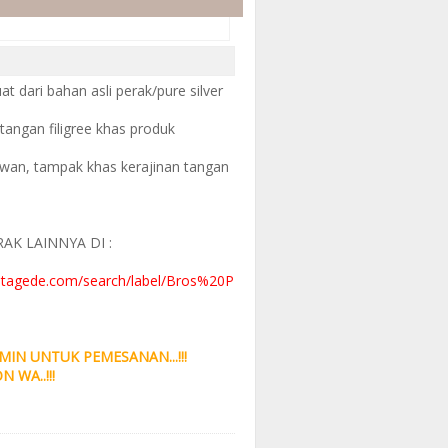
t dari bahan asli perak/pure silver
tangan filigree khas produk
wan, tampak khas kerajinan tangan
AK LAINNYA DI :
otagede.com/search/label/Bros%20P
IN UNTUK PEMESANAN...!!!
..!!!