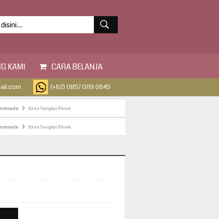
G KAMI
CARA BELANJA
ail.com
(+62) 0857 0119 0645
andmade
Bros Tangkai Perak
andmade
Bros Tangkai Perak