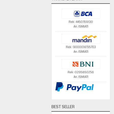
Rek : 4450769130
An. ISMIATI
Rek : 9000014795703
An. ISMIATI
Rek : 0295850256
An. ISMIATI
BEST SELLER