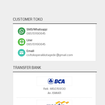
CUSTOMER TOKO
SMS/Whatsapp:
085701190645
Line:
085701190645
Email:
cs1tokoperakkotagede @gmail.com
TRANSFER BANK
Rek : 4450769130
An. ISMIATI