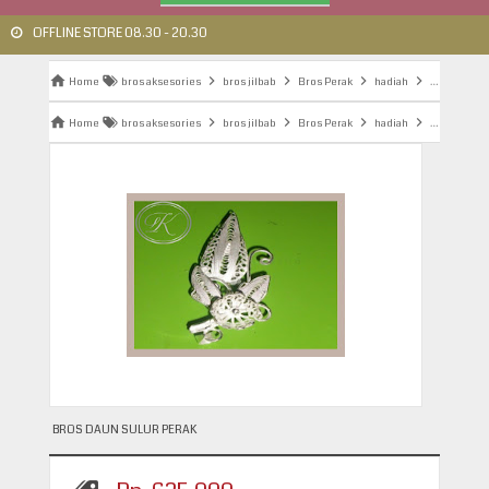
OFFLINE STORE 08.30 - 20.30
Home
bros aksesories
bros jilbab
Bros Perak
hadiah
perakhand
Home
bros aksesories
bros jilbab
Bros Perak
hadiah
perakhand
BROS DAUN SULUR PERAK