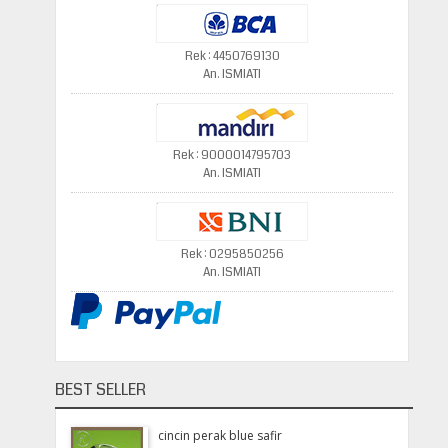
Rek : 4450769130
An. ISMIATI
Rek : 9000014795703
An. ISMIATI
Rek : 0295850256
An. ISMIATI
BEST SELLER
cincin perak blue safir