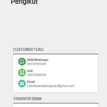
Pengikut
CUSTOMER TOKO
SMS/Whatsapp:
085701190645
Line:
085701190645
Email:
cs1tokoperakkotagede @gmail.com
TRANSFER BANK