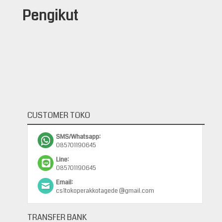
Pengikut
CUSTOMER TOKO
SMS/Whatsapp:
085701190645
Line:
085701190645
Email:
cs1tokoperakkotagede @gmail.com
TRANSFER BANK