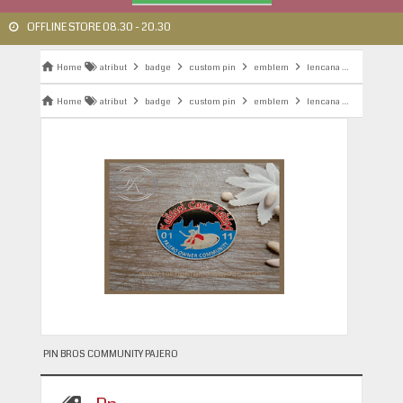
OFFLINE STORE 08.30 - 20.30
Home
atribut
badge
custom pin
emblem
lencana
lencana po
Home
atribut
badge
custom pin
emblem
lencana
lencana po
PIN BROS COMMUNITY PAJERO