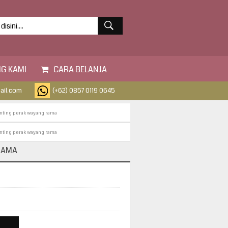
G KAMI
CARA BELANJA
ail.com
(+62) 0857 0119 0645
nting perak wayang rama
nting perak wayang rama
RAMA