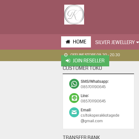
HOME
SILVER JEWELLERY
OFFLINE STORE 08.30 - 20.30
JOIN RESELLER
CUSTOMER TOKO
SMS/Whatsapp:
085701190645
Line:
085701190645
Email:
cs1tokoperakkotagede
@gmail.com
TRANSFER BANK