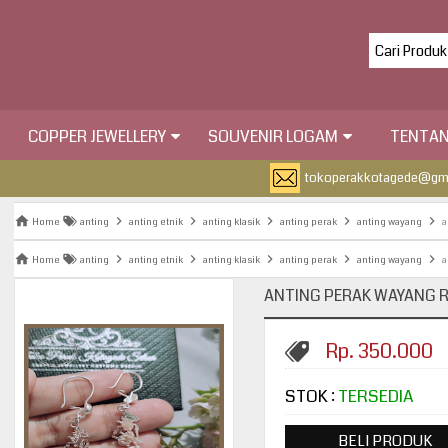
COPPER JEWELLERY
SOUVENIR LOGAM
TENTAN
tokoperakkotagede@gm
Home
anting
anting etnik
anting klasik
anting perak
anting wayang
a
Home
anting
anting etnik
anting klasik
anting perak
anting wayang
a
ANTING PERAK WAYANG 
Rp. 350.000
STOK :
TERSEDIA
BELI PRODUK