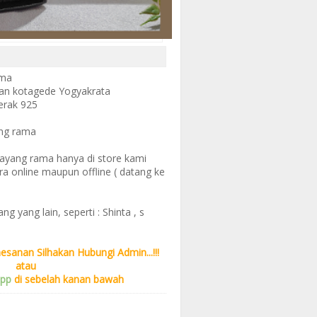
ama
inan kotagede Yogyakrata
perak 925
ang rama
ayang rama hanya di store kami
a online maupun offline ( datang ke
g yang lain, seperti : Shinta , s
esanan Silhakan Hubungi Admin...!!!
atau
app
di sebelah kanan bawah