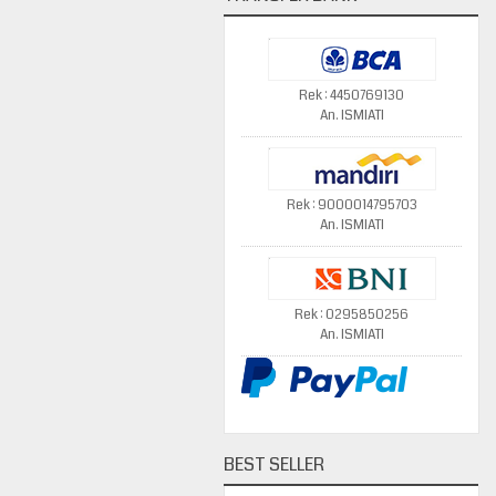
Rek : 4450769130
An. ISMIATI
Rek : 9000014795703
An. ISMIATI
Rek : 0295850256
An. ISMIATI
BEST SELLER