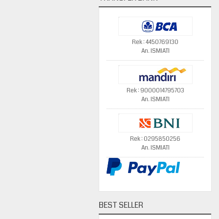
Rek : 4450769130
An. ISMIATI
Rek : 9000014795703
An. ISMIATI
Rek : 0295850256
An. ISMIATI
BEST SELLER