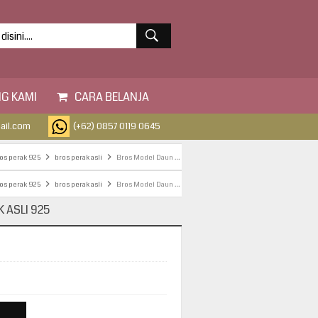
G KAMI
CARA BELANJA
ail.com
(+62) 0857 0119 0645
os perak 925
bros perak asli
Bros Model Daun Perak Asli 925
os perak 925
bros perak asli
Bros Model Daun Perak Asli 925
 ASLI 925