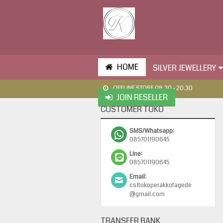
HOME
SILVER JEWELLERY
OFFLINE STORE 08.30 - 20.30
JOIN RESELLER
CUSTOMER TOKO
SMS/Whatsapp:
085701190645
Line:
085701190645
Email:
cs1tokoperakkotagede
@gmail.com
TRANSFER BANK