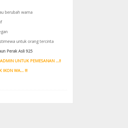
au berubah warna
if
egan
stimewa untuk orang tercinta
un Perak Asli 925
ADMIN UNTUK PEMESANAN ....!!
 IKON WA.... !!!