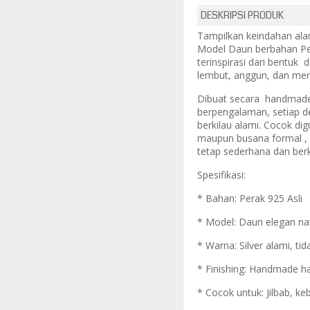
DESKRIPSI PRODUK
Tampilkan keindahan al
Model Daun berbahan Per
terinspirasi dari bentu
lembut, anggun, dan me
Dibuat secara handmade
berpengalaman, setiap det
berkilau alami. Cocok di
maupun busana formal 
tetap sederhana dan berk
Spesifikasi:
* Bahan: Perak 925 Asli
* Model: Daun elegan na
* Warna: Silver alami, t
* Finishing: Handmade ha
* Cocok untuk: Jilbab, ke