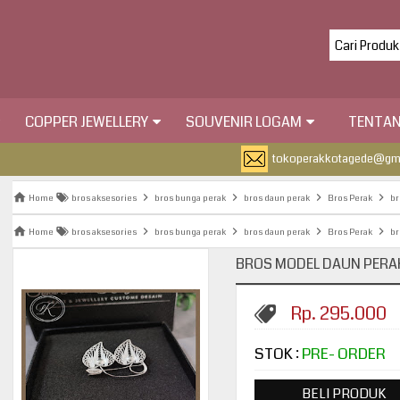
COPPER JEWELLERY
SOUVENIR LOGAM
TENTAN
tokoperakkotagede@gm
Home
bros aksesories
bros bunga perak
bros daun perak
Bros Perak
br
Home
bros aksesories
bros bunga perak
bros daun perak
Bros Perak
br
BROS MODEL DAUN PERAK
Rp. 295.000
STOK :
PRE- ORDER
BELI PRODUK