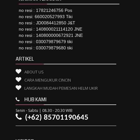
no resi : 17821246756 Pos
no resi: 660020527993 Tiki
no resi : JD0084412850 J&T
no resi : 140800021114120 JNE
no resi : 140800000672921 JNE
no resi : 030079879679 tiki
no resi : 030079879680 tiki
ARTIKEL
ABOUT US
CARA MENGUKUR CINCIN
LANGKAH MUDAH PEMESAN HELM UKIR
HUB KAMI
Senin - Sabtu | 08.30 - 20.30 WIB
(+62) 85701190645