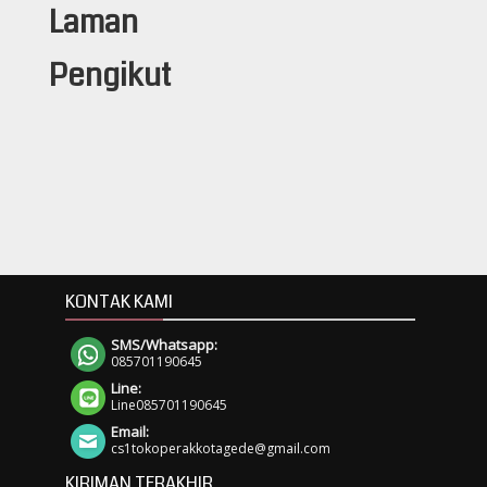
Laman
Pengikut
KONTAK KAMI
SMS/Whatsapp:
085701190645
Line:
Line085701190645
Email:
cs1tokoperakkotagede@gmail.com
KIRIMAN TERAKHIR