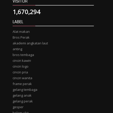
VISITOR
1,670,294
LABEL
Alat makan
Bros Perak
akademi angkatan laut
anting
bros tembaga
cincin kawin
cincin logo
cincin pria
cincin wanita
frame perak
gelang tembaga
gelang anak
gelang perak
gesper
helem ukir