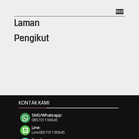
Next
Laman
Pengikut
KONTAK KAMI
SMS/Whatsapp:
085701190645
Line:
Line085701190645