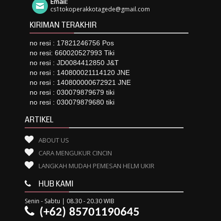
Email:
cs1tokoperakkotagede@gmail.com
KIRIMAN TERAKHIR
no resi : 17821246756 Pos
no resi: 660020527993 Tiki
no resi : JD0084412850 J&T
no resi : 140800021114120 JNE
no resi : 140800000672921 JNE
no resi : 030079879679 tiki
no resi : 030079879680 tiki
ARTIKEL
ABOUT US
CARA MENGUKUR CINCIN
LANGKAH MUDAH PEMESAN HELM UKIR
HUB KAMI
Senin - Sabtu | 08.30 - 20.30 WIB
(+62) 85701190645