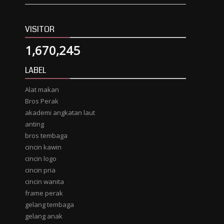
VISITOR
1,670,245
LABEL
Alat makan
Bros Perak
akademi angkatan laut
anting
bros tembaga
cincin kawin
cincin logo
cincin pria
cincin wanita
frame perak
gelang tembaga
gelang anak