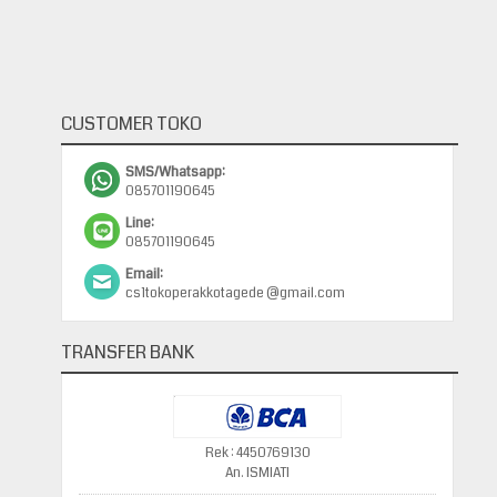
CUSTOMER TOKO
SMS/Whatsapp:
085701190645
Line:
085701190645
Email:
cs1tokoperakkotagede @gmail.com
TRANSFER BANK
Rek : 4450769130
An. ISMIATI