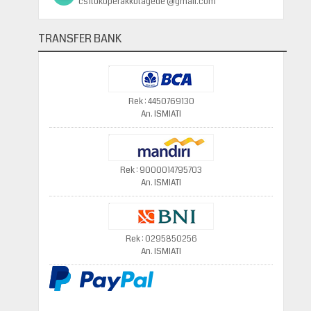
cs1tokoperakkotagede @gmail.com
TRANSFER BANK
Rek : 4450769130
An. ISMIATI
Rek : 9000014795703
An. ISMIATI
Rek : 0295850256
An. ISMIATI