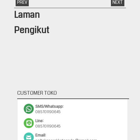
PREV
NEXT
Laman
Pengikut
CUSTOMER TOKO
SMS/Whatsapp:
085701190645
Line:
085701190645
Email: