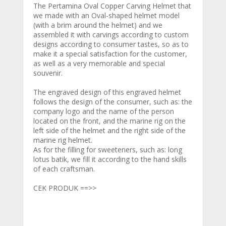
The Pertamina Oval Copper Carving Helmet that
we made with an Oval-shaped helmet model
(with a brim around the helmet) and we
assembled it with carvings according to custom
designs according to consumer tastes, so as to
make it a special satisfaction for the customer,
as well as a very memorable and special
souvenir.
The engraved design of this engraved helmet
follows the design of the consumer, such as: the
company logo and the name of the person
located on the front, and the marine rig on the
left side of the helmet and the right side of the
marine rig helmet.
As for the filling for sweeteners, such as: long
lotus batik, we fill it according to the hand skills
of each craftsman.
CEK PRODUK ==>>
Helm Tembaga
Helm Kunigan
Helm lapis perak
Helm Lapis Emas