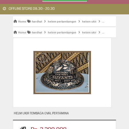
OFFLINE STORE 08.30 - 20.30
Home
hardhat
helem pertambangan
helem ukir
helem ukir pertamb
Home
hardhat
helem pertambangan
helem ukir
helem ukir pertamb
HELM UKIR TEMBAGA OVAL PERTAMINA