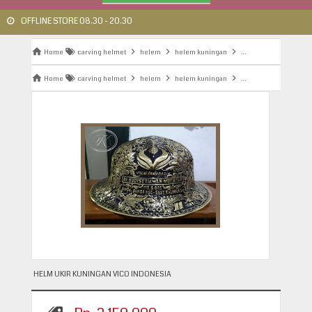
OFFLINE STORE 08.30 - 20.30
Home
carving helmet
helem
helem kuningan
helem ukir
helem 
Home
carving helmet
helem
helem kuningan
helem ukir
helem 
HELM UKIR KUNINGAN VICO INDONESIA