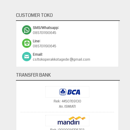
CUSTOMER TOKO
SMS/Whatsapp:
085701190645
Line:
085701190645
Email:
cs1tokoperakkotagede @gmail.com
TRANSFER BANK
Rek : 4450769130
An. ISMIATI