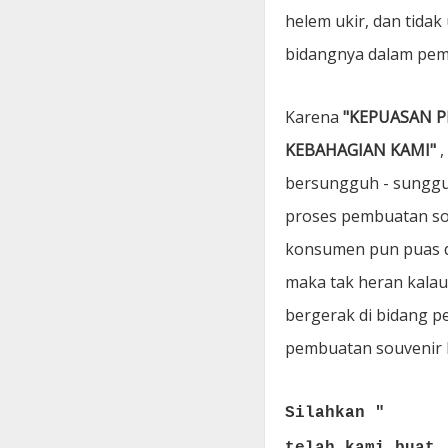
helem ukir, dan tida
bidangnya dalam pemb
Karena
"KEPUASAN 
KEBAHAGIAN KAMI"
,
bersungguh - sunggu
proses pembuatan sou
konsumen pun puas de
maka tak heran kala
bergerak di bidang
pembuatan souvenir 
Silahkan "
CEK PR