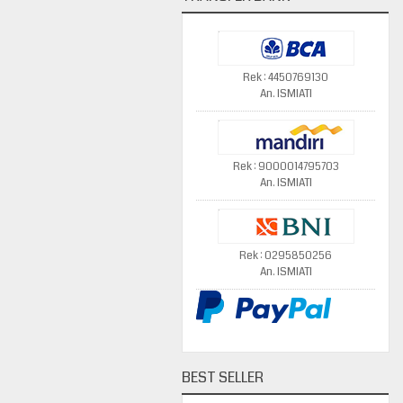
Rek : 4450769130
An. ISMIATI
Rek : 9000014795703
An. ISMIATI
Rek : 0295850256
An. ISMIATI
BEST SELLER