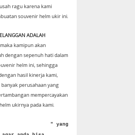
k usah ragu karena kami
uatan souvenir helm ukir ini.
PELANGGAN ADALAH
 maka kamipun akan
h dengan sepenuh hati dalam
venir helm ini, sehingga
ngan hasil kinerja kami,
u banyak perusahaan yang
 pertambangan mempercayakan
helm ukirnya pada kami.
ODUK KATALOG HELM
" yang