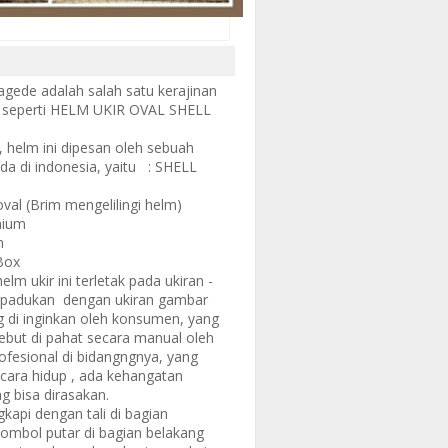
agede adalah salah satu kerajinan
.
seperti HELM UKIR OVAL SHELL
 helm ini dipesan oleh sebuah
a di indonesia, yaitu
: SHELL
Brim mengelilingi helm)
ium
m
Box
lm ukir ini terletak pada ukiran -
 dipadukan dengan ukiran gambar
 di inginkan oleh konsumen, yang
sebut di pahat secara manual oleh
ofesional di bidangngnya, yang
cara hidup , ada kehangatan
ng bisa dirasakan.
gkapi dengan tali di bagian
tombol putar di bagian belakang