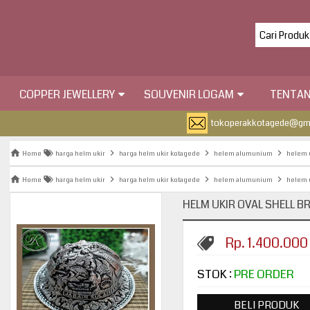
COPPER JEWELLERY
SOUVENIR LOGAM
TENTAN
tokoperakkotagede@gm
Home
harga helm ukir
harga helm ukir kotagede
helem alumunium
helem 
Home
harga helm ukir
harga helm ukir kotagede
helem alumunium
helem 
HELM UKIR OVAL SHELL B
Rp. 1.400.000
STOK :
PRE ORDER
BELI PRODUK