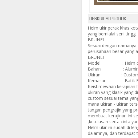
DESKRIPSI PRODUK
Helm ukir perak khas kot
yang bernialai seni tinggi
BRUNEI
Sesuai dengan namanya ,
perusahaan besar yang ad
BRUNEI
Model : Helm oval (
Bahan : Alumin
Ukiran : Custo
Kemasan : Batik 
Keistimewaan kerajinan he
ukiran yang klasik yang
custom sesuai tema yang
mana ukiran - ukiran ter
tangan pengrajin yang pr
membuat kerajinan ini se
,ketulusan serta cinta ya
Helm ukir ini sudah di len
dalamnya, dan terdapat 