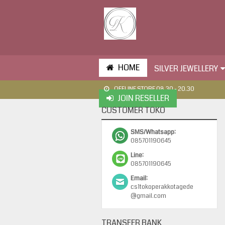
HOME
SILVER JEWELLERY
OFFLINE STORE 08.30 - 20.30
JOIN RESELLER
CUSTOMER TOKO
SMS/Whatsapp:
085701190645
Line:
085701190645
Email:
cs1tokoperakkotagede
@gmail.com
TRANSFER BANK