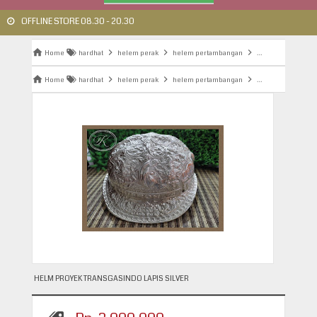
OFFLINE STORE 08.30 - 20.30
Home
hardhat
helem perak
helem pertambangan
helem polisi
h
Home
hardhat
helem perak
helem pertambangan
helem polisi
h
HELM PROYEK TRANSGASINDO LAPIS SILVER