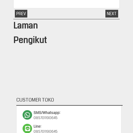
PREV
NEXT
Laman
Pengikut
CUSTOMER TOKO
SMS/Whatsapp:
085701190645
Line:
085701190645