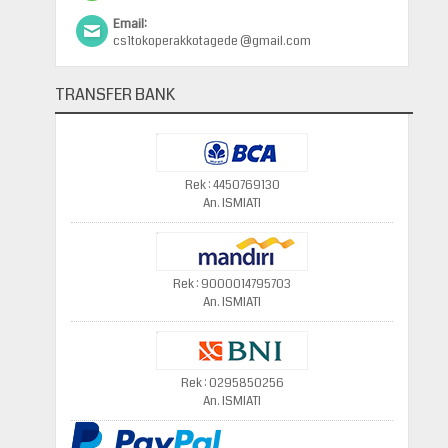
Email:
cs1tokoperakkotagede @gmail.com
TRANSFER BANK
Rek : 4450769130
An. ISMIATI
Rek : 9000014795703
An. ISMIATI
Rek : 0295850256
An. ISMIATI