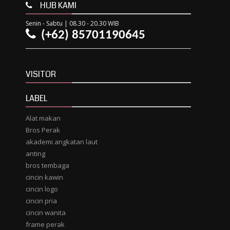
HUB KAMI
Senin - Sabtu | 08.30 - 20.30 WIB
(+62) 85701190645
VISITOR
LABEL
Alat makan
Bros Perak
akademi angkatan laut
anting
bros tembaga
cincin kawin
cincin logo
cincin pria
cincin wanita
frame perak