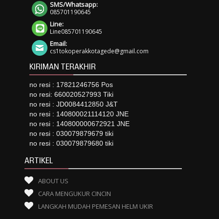
SMS/Whatsapp:
085701190645
Line:
Line085701190645
Email:
cs1tokoperakkotagede@gmail.com
KIRIMAN TERAKHIR
no resi : 17821246756 Pos
no resi: 660020527993 Tiki
no resi : JD0084412850 J&T
no resi : 140800021114120 JNE
no resi : 140800000672921 JNE
no resi : 030079879679 tiki
no resi : 030079879680 tiki
ARTIKEL
ABOUT US
CARA MENGUKUR CINCIN
LANGKAH MUDAH PEMESAN HELM UKIR