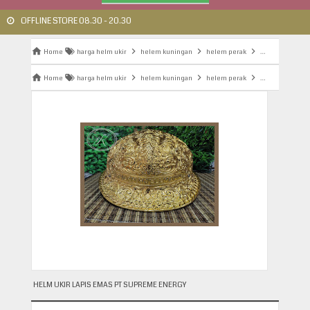
OFFLINE STORE 08.30 - 20.30
Home
harga helm ukir
helem kuningan
helem perak
helem tembaga
Home
harga helm ukir
helem kuningan
helem perak
helem tembaga
HELM UKIR LAPIS EMAS PT SUPREME ENERGY