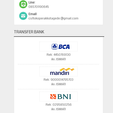
Line:
085701190645
Email:
cs1tokoperakkotagede @gmail.com
TRANSFER BANK
Rek : 4450769130
An. ISMIATI
Rek : 9000014795703
An. ISMIATI
Rek : 0295850256
An. ISMIATI